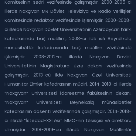
Komitəsinin sədri vəzifəsində çalışmışdır. 2000-2005-ci
illərdə Naxçıvan MR Dövlət Televiziya və Radio verilişləri
Komitəsində redaktor vəzifəsində işləmişdir. 2000-2008-
ci illərdə Naxçıvan Dövlət Universitetinin Azərbaycan tarixi
kafedrasında baş müəllim, 2008-ci ildə isə Beynəlxalq
münasibətlər kafedrasında baş müəllim vəzifəsində
işləmişdir. 2008-2012-ci illərdə Naxçıvan Dövlət
Universitetinin Magistratura üzrə dekanı vəzifəsində
çalışmışdır. 2013-cü ildə Naxçıvan Özəl Universiteti
Humanitar Elmlər kafedrasının müdiri, 2014-2018-ci illərdə
“Naxçıvan” Universiteti İdarəetmə fakültəsinin dekanı,
“Naxçıvan” Universiteti Beynəlxalq münasibətlər
kafedrasının dosenti vəzifələrində çalışmışdır. 2014-2018-
ci illərdə “İstedad-XXI əsr” MMC-nin təsisçisi və direktoru
olmuşdur. 2018-2019-cu illərdə Naxçıvan Müəllimlər