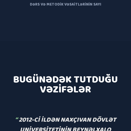
DƏRS VƏ METODIK VƏSAITLƏRININ SAYI
BUGÜNƏDƏK TUTDUĞU
VƏZIFƏLƏR
“
“
“
“
2012-CI ILDƏN NAXÇIVAN DÖVLƏT
UNIVERSITETININ BEYNƏLXALQ