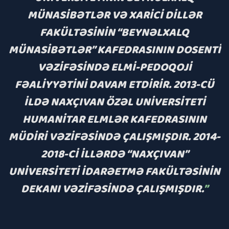
MÜNASIBƏTLƏR VƏ XARICI DILLƏR
FAKÜLTƏSININ “BEYNƏLXALQ
MÜNASIBƏTLƏR” KAFEDRASININ DOSENTI
VƏZIFƏSINDƏ ELMI-PEDOQOJI
FƏALIYYƏTINI DAVAM ETDIRIR. 2013-CÜ
ILDƏ NAXÇIVAN ÖZƏL UNIVERSITETI
HUMANITAR ELMLƏR KAFEDRASININ
MÜDIRI VƏZIFƏSINDƏ ÇALIŞMIŞDIR. 2014-
2018-CI ILLƏRDƏ “NAXÇIVAN”
UNIVERSITETI İDARƏETMƏ FAKÜLTƏSININ
”
DEKANI VƏZIFƏSINDƏ ÇALIŞMIŞDIR.
”
”
”