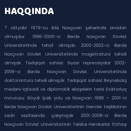
HAQQINDA
7 oktyabr 1979-cu ildə Naxçıvan şəhərində anadan
olmuşdur. 1996-2000-ci illərdə Naxçıvan Dövlət
Universitetində təhsil almışdır. 2000-2002-ci illərdə
Naxçıvan Dövlət Universitetində magistratura təhsili
almışdır. Tədqiqat sahəsi: Siyasi repressiyalar 2002-
2006-ci illərdə Naxçıvan Dövlət Universitetində
doktorantura təhsili almışdır. Tədqiqat sahəsi: Beynəlxalq
mədəni-iqtisadi və diplomatik əlaqələrin tarixi Doktorluq
mövzusu: Böyük İpək yolu və Naxçıvan 1998 – 2001-ci
ilərdə Naxçıvan Dövlət Universitetinin Gənclər təşkilatının
sədri vəzifəsində çalışmışdır. 2001-2008-ci illərdə
Naxçıvan Dövlət Universitetinin Tələbə Həmkarlar İttifaqı