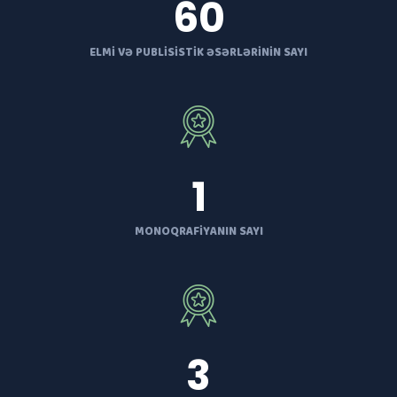
60
ELMI VƏ PUBLISISTIK ƏSƏRLƏRININ SAYI
1
MONOQRAFIYANIN SAYI
3