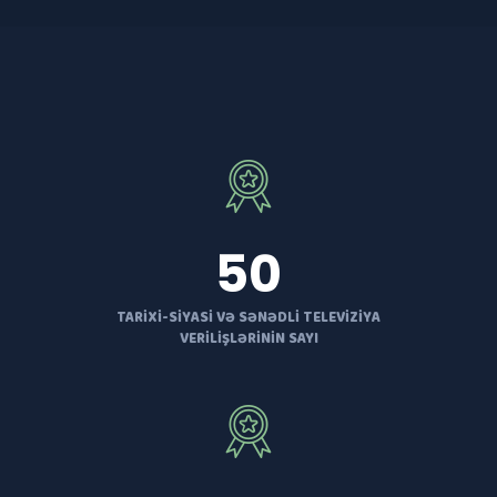
50
TARIXI-SIYASI VƏ SƏNƏDLI TELEVIZIYA
VERILIŞLƏRININ SAYI